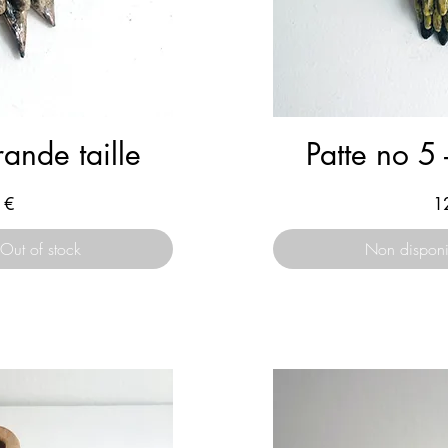
rande taille
Patte no 5 
Pr
 €
1
Out of stock
Non disponi