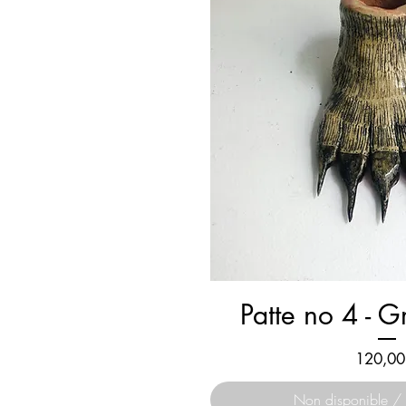
Patte no 4 - G
Prix
120,00
Non disponible / 