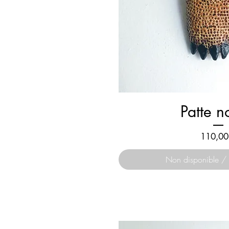
Patte n
Prix
110,00
Non disponible / 