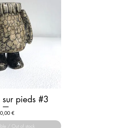
 sur pieds #3
rix
0,00 €
ble / Out of stock