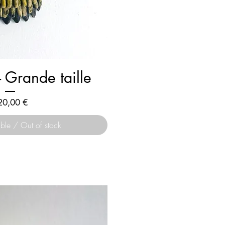
- Grande taille
ix
20,00 €
ble / Out of stock