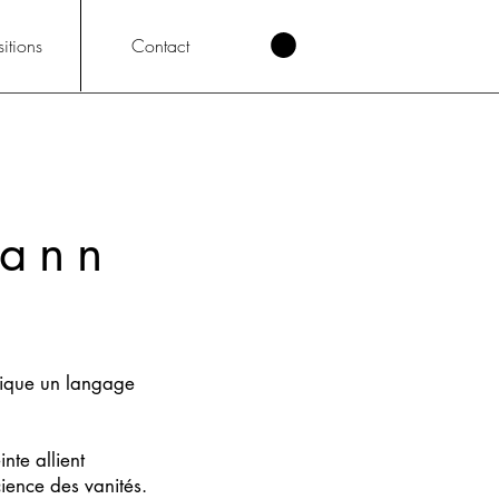
itions
Contact
mann
mique un langage
inte allient
ience des vanités.