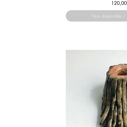
Prix
120,00
Non disponible / 