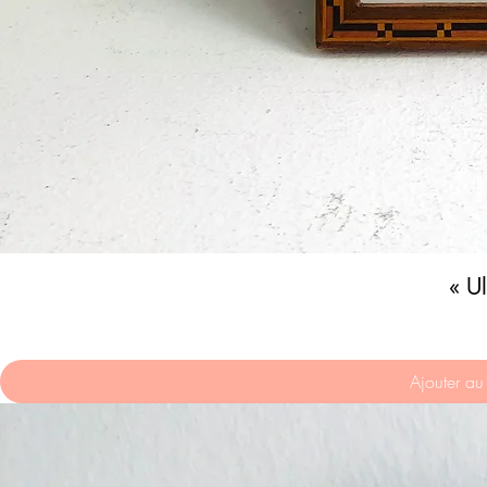
« U
Ajouter au