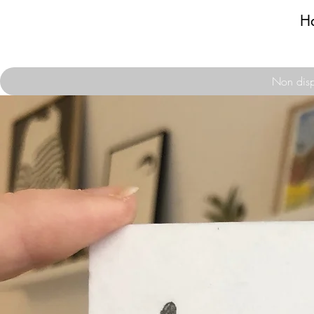
H
Non disp