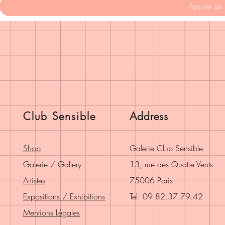
Ajouter au
Club Sensible
Address
Shop
Galerie Club Sensible
Galerie / Gallery
13, rue des Quatre Vents
Artistes
75006 Paris
Expositions / Exhibitions
Tel: 09.82.37.79.42
Mentions Légales