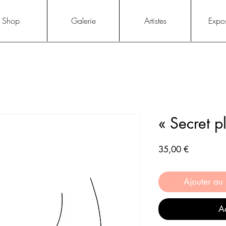
Shop
Galerie
Artistes
Expos
« Secret p
Prix
35,00 €
Ajouter au
Ac