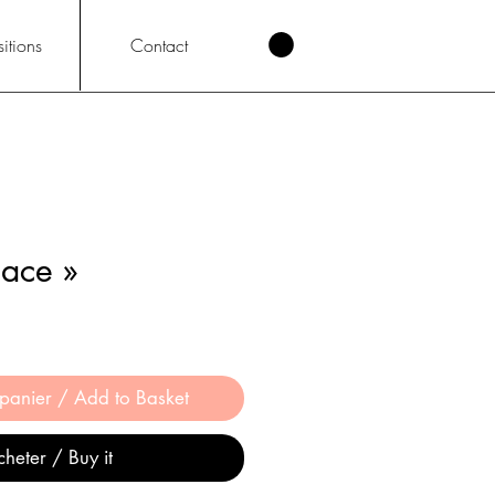
itions
Contact
lace »
 panier / Add to Basket
heter / Buy it