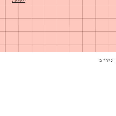
Contact
© 2022 | 