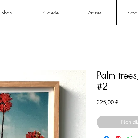
Shop
Galerie
Artistes
Expos
Palm tree
#2
Prix
325,00 €
Non di