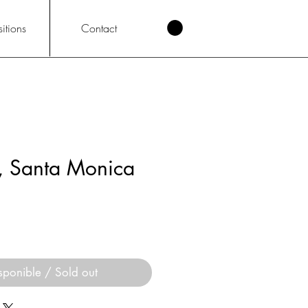
itions
Contact
s, Santa Monica
sponible / Sold out