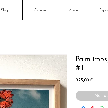
Shop
Galerie
Artistes
Expos
Palm tree
#1
Prix
325,00 €
Non di