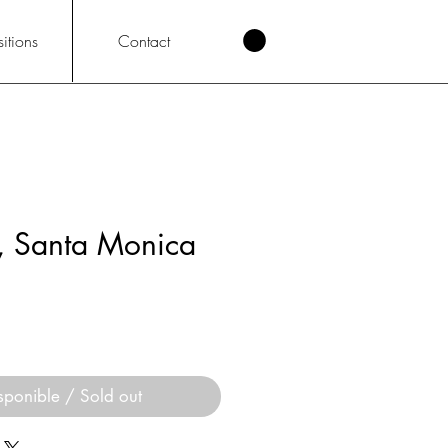
itions
Contact
s, Santa Monica
sponible / Sold out