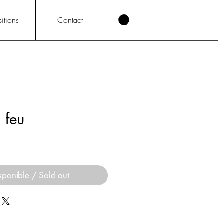
itions
Contact
 feu
sponible / Sold out