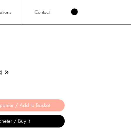
itions
Contact
a »
 panier / Add to Basket
heter / Buy it