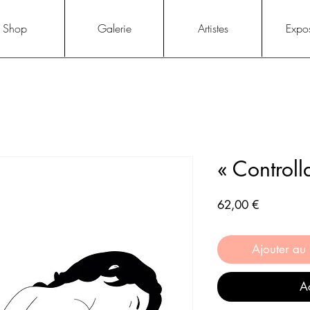
Shop
Galerie
Artistes
Expos
« Controll
Prix
62,00 €
Ajouter au
Ac