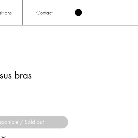
itions
Contact
sus bras
sponible / Sold out