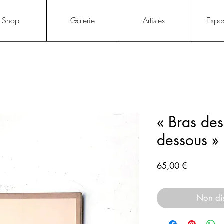
Shop
Galerie
Artistes
Expos
« Bras des
dessous »
Prix
65,00 €
Non di