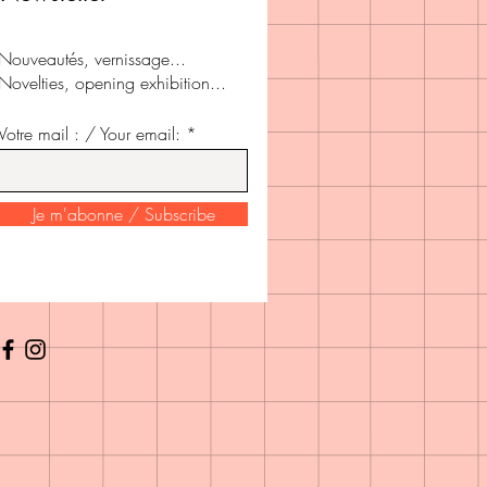
Nouveautés, vernissage...
Novelties, opening exhibition...
Votre mail : / Your email: *
Je m'abonne / Subscribe