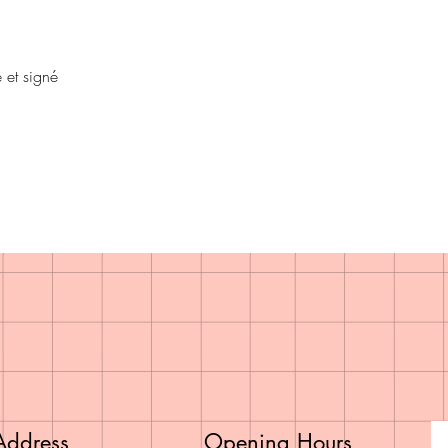
 et signé
Address
Opening Hours