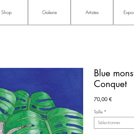
Shop
Galerie
Artistes
Expos
Blue monst
Conquet
Prix
70,00 €
Taille
*
Sélectionner