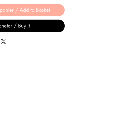
 panier / Add to Basket
heter / Buy it