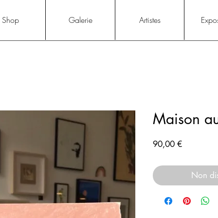
Shop
Galerie
Artistes
Expos
Maison au
Prix
90,00 €
Non di