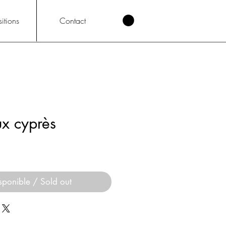
itions
Contact
x cyprès
sponible / Sold out