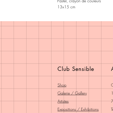
Pastel, crayon de couleurs 

13x15 cm
Club Sensible
Shop
G
Galerie / Gallery
1
Artistes
7
Expositions / Exhibitions
T